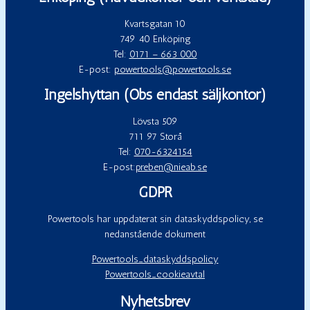
Kvartsgatan 10
749 40 Enköping
Tel:
0171 – 663 000
E-post:
powertools@powertools.se
Ingelshyttan (Obs endast säljkontor)
Lövsta 509
711 97 Storå
Tel:
070-6324154
E-post:
preben@nieab.se
GDPR
Powertools har uppdaterat sin dataskyddspolicy, se
nedanstående dokument
Powertools_dataskyddspolicy
Powertools_cookieavtal
Nyhetsbrev