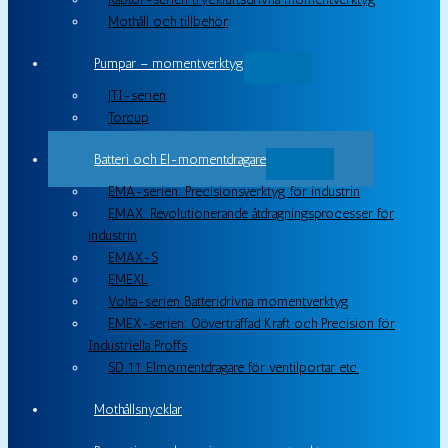
Mothåll och tillbehör
Pumpar – momentverktyg
JTI-serien
Torcup
Batteri och El-momentdragare
EMA-serien: Precisionsverktyg för industrin
EMAX: Revolutionerande åtdragningsprocesser för
industrin
EMAX-S
EMEXL
Volta-serien Batteridrivna momentverktyg
EMEX-serien: Oöverträffad Kraft och Precision för
Industriella Proffs
SD 11 Elmomentdragare för ventilportar etc.
Mothållsnycklar