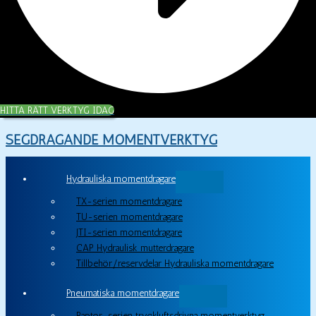
HITTA RÄTT VERKTYG IDAG
SEGDRAGANDE MOMENTVERKTYG
Hydrauliska momentdragare
TX-serien momentdragare
TU-serien momentdragare
JTI-serien momentdragare
CAP Hydraulisk mutterdragare
Tillbehör/reservdelar Hydrauliska momentdragare
Pneumatiska momentdragare
Raptor-serien tryckluftsdrivna momentverktyg