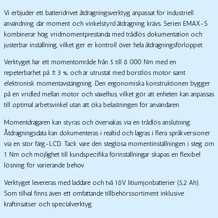
Vi erbjuder ett batteridrivet åtdragningsverktyg anpassat för industriell
användning där moment och vinkelstyrd åtdragning krävs. Serien EMAX-S
kombinerar hög vridmomentprestanda med trådlös dokumentation och
justerbar inställning, vilket ger er kontroll över hela åtdragningsförloppet.
Verktyget har ett momentområde från 5 till 8 000 Nm med en
repeterbarhet på ±3 %, och är utrustat med borstlös motor samt
elektronisk momentavstängning. Den ergonomiska konstruktionen bygger
på en vridled mellan motor och växelhus, vilket gör att enheten kan anpassas
till optimal arbetsvinkel utan att öka belastningen för användaren.
Momentdragaren kan styras och övervakas via en trådlös anslutning.
Åtdragningsdata kan dokumenteras i realtid och lagras i flera språkversioner
via en stor färg-LCD. Tack vare den steglösa momentinställningen i steg om
1 Nm och möjlighet till kundspecifika förinställningar skapas en flexibel
lösning för varierande behov.
Verktyget levereras med laddare och två 18V litiumjonbatterier (5,2 Ah).
Som tillval finns även ett omfattande tillbehörssortiment inklusive
kraftinsatser och specialverktyg.