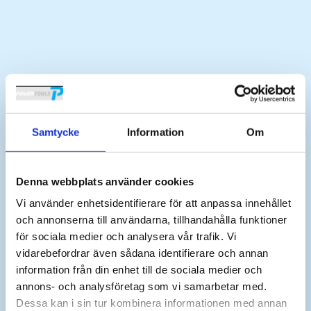
Samtycke
Information
Om
Teknisk översikt:
Max
Denna webbplats använder cookies
Totalhöjd
Vikt utan
Varvtal
Modell
moment
Vi använder enhetsidentifierare för att anpassa innehållet
(mm)
batteri (kg)
(rpm)
(Nm)
och annonserna till användarna, tillhandahålla funktioner
för sociala medier och analysera vår trafik. Vi
EMAX5
200
262
3,2
152,0
vidarebefordrar även sådana identifierare och annan
EMAX10
450
262
3,2
76,0
information från din enhet till de sociala medier och
EMAX20
800
262
4,6
48,0
annons- och analysföretag som vi samarbetar med.
Dessa kan i sin tur kombinera informationen med annan
EMAX40
1500
262
4,6
13,5