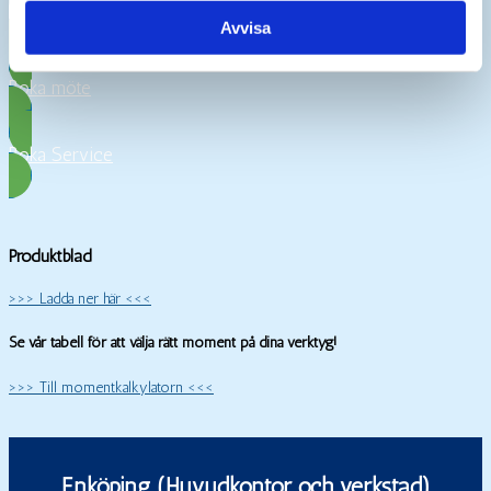
Kostnadsfri katalog
Avvisa
Boka möte
Boka Service
Produktblad
>>> Ladda ner här <<<
Se vår tabell för att välja rätt moment på dina verktyg!
>>> Till momentkalkylatorn <<<
Enköping (Huvudkontor och verkstad)