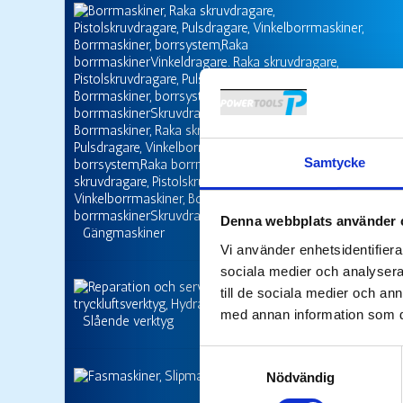
Samtycke
Denna webbplats använder 
Gängmaskiner
Vi använder enhetsidentifierar
sociala medier och analysera 
till de sociala medier och a
med annan information som du 
Slående verktyg
Samtyckesval
Slipmaskiner
Nödvändig