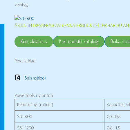
verktyg.
ÄR DU INTRESSERAD AV DENNA PRODUKT ELLER HAR DU AN
Kontakta oss
Kostnadsfri katalog
Boka möt
Produktblad
Balansblock
Powertools nylonlina
Beteckning (märke)
Kapacitet, Vik
SB-600
0,3-0,8
SB-1200
0,6-1,5