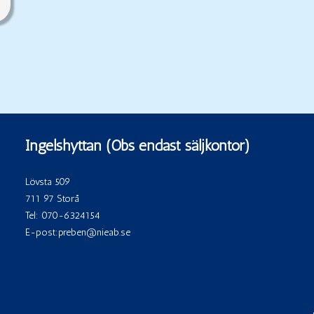
Ingelshyttan (Obs endast säljkontor)
Lövsta 509
711 97 Storå
Tel:
070-6324154
E-post:
preben@nieab.se