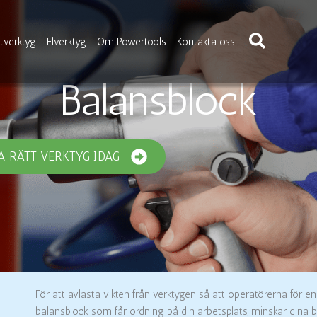
Sök
verktyg
Elverktyg
Om Powertools
Kontakta oss
Balansblock
A RÄTT VERKTYG IDAG
För att avlasta vikten från verktygen så att operatörerna för en
balansblock som får ordning på din arbetsplats, minskar dina be