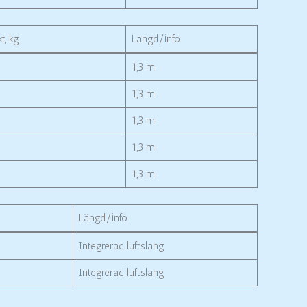
t, kg
Längd/info
1,3 m
1,3 m
1,3 m
1,3 m
1,3 m
Längd/info
Integrerad luftslang
Integrerad luftslang