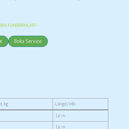
DRA FUNDERINGAR?
e
Boka Service
t, kg
Längd/info
1,6 m
1,6 m