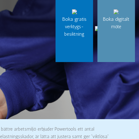
Boka gratis
Boka digitalt
verktygs-
möte
besiktning
 bättre arbetsmiljö erbjuder Powertools ett antal
lastningsskador, är lätta att justera samt ger ”viktlösa”