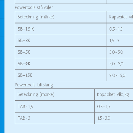
Powertools stålvajer
Beteckning (märke)
Kapacitet, Vik
SB-1,5 K
0,5-1,5
SB-3K
1,5-3
SB-5K
3,0-5,0
SB-9K
5,0-9,0
SB-15K
9,0-15,0
Powertools luftslang
Beteckning (märke)
Kapacitet, Vikt, kg
TAB-1,5
0,5-1,5
TAB-3
1,5-3,0