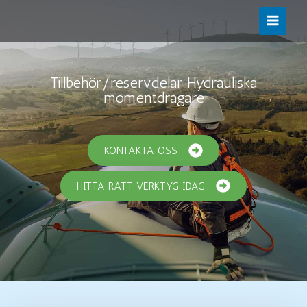
Hoppa
till
innehåll
Tillbehör/reservdelar Hydrauliska
momentdragare
KONTAKTA OSS
HITTA RÄTT VERKTYG IDAG