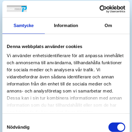
Tillbehör/reservdelar
Tillbehör/reservdelar till respektive momentdragare med tillhörande
pumpar hittar du i respektive katalog. Kontakta oss för kalibrering,
Samtycke
Information
Om
reparation och service.
ÄR DU INTRESSERAD AV DENNA PRODUKT ELLER HAR DU ANDRA
Denna webbplats använder cookies
FUNDERINGAR?
Vi använder enhetsidentifierare för att anpassa innehållet
Kontakta oss
och annonserna till användarna, tillhandahålla funktioner
för sociala medier och analysera vår trafik. Vi
Kostnadsfri katalog
vidarebefordrar även sådana identifierare och annan
information från din enhet till de sociala medier och
Boka möte
annons- och analysföretag som vi samarbetar med.
Boka Service
Dessa kan i sin tur kombinera informationen med annan
information som du har tillhandahållit eller som de har
samlat in när du har använt deras tjänster.
Samtyckesval
Nödvändig