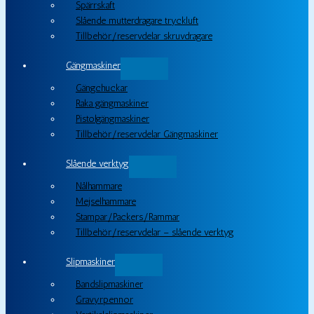
Spärrskaft
Slående mutterdragare tryckluft
Tillbehör/reservdelar skruvdragare
Gängmaskiner
Gängchuckar
Raka gängmaskiner
Pistolgängmaskiner
Tillbehör/reservdelar Gängmaskiner
Slående verktyg
Nålhammare
Mejselhammare
Stampar/Packers/Rammar
Tillbehör/reservdelar – slående verktyg
Slipmaskiner
Bandslipmaskiner
Gravyrpennor