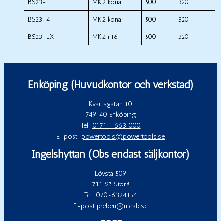
BS23-1
MK2 kona
500
320
BS23-4
MK2 kona
500
320
BS23-LX
MK2+16
500
320
Enköping (Huvudkontor och verkstad)
Kvartsgatan 10
749 40 Enköping
Tel:
0171 – 663 000
E-post:
powertools@powertools.se
Ingelshyttan (Obs endast säljkontor)
Lövsta 509
711 97 Storå
Tel:
070-6324154
E-post:
preben@nieab.se