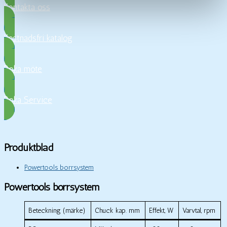
Kontakta oss
Kostnadsfri katalog
Boka möte
Boka Service
Produktblad
Powertools borrsystem
Powertools borrsystem
Beteckning (märke)
Chuck kap. mm
Effekt, W
Varvtal, rpm