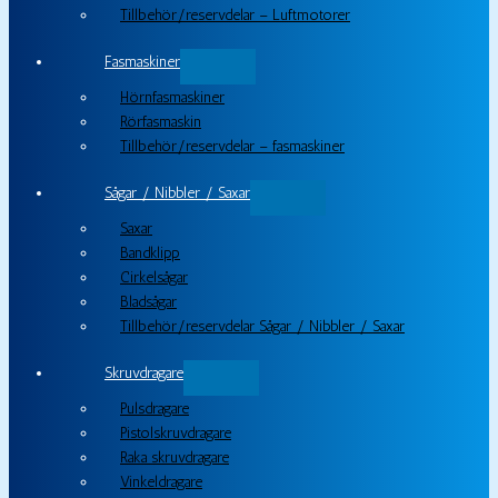
Tillbehör/reservdelar – Luftmotorer
Fasmaskiner
Hörnfasmaskiner
Rörfasmaskin
Tillbehör/reservdelar – fasmaskiner
Sågar / Nibbler / Saxar
Saxar
Bandklipp
Cirkelsågar
Bladsågar
Tillbehör/reservdelar Sågar / Nibbler / Saxar
Skruvdragare
Pulsdragare
Pistolskruvdragare
Raka skruvdragare
Vinkeldragare