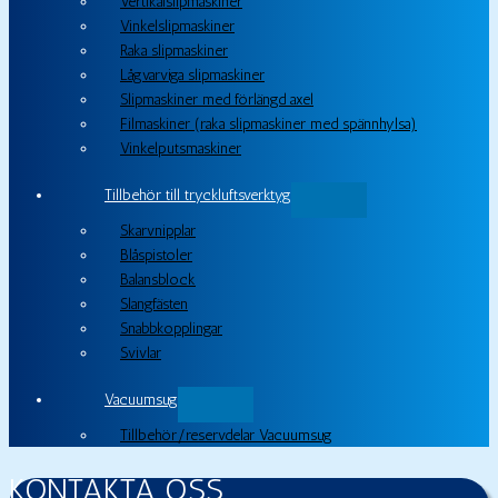
Vertikalslipmaskiner
Vinkelslipmaskiner
Raka slipmaskiner
Lågvarviga slipmaskiner
Slipmaskiner med förlängd axel
Filmaskiner (raka slipmaskiner med spännhylsa)
Vinkelputsmaskiner
Tillbehör till tryckluftsverktyg
Skarvnipplar
Blåspistoler
Balansblock
Slangfästen
Snabbkopplingar
Svivlar
Vacuumsug
Tillbehör/reservdelar Vacuumsug
KONTAKTA OSS