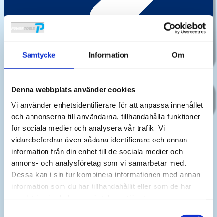
Samtycke
Information
Om
KONTAKTA OSS
Aktuellt
Denna webbplats använder cookies
Läs de senaste nyheterna om Powertools
Vi använder enhetsidentifierare för att anpassa innehållet
Läs mer >
och annonserna till användarna, tillhandahålla funktioner
för sociala medier och analysera vår trafik. Vi
En magnetborrmaskin i all ära, men ibland är den för tung, eller det saknas
något att sätta fast den mot – eller den får helt enkelt inte plats.
vidarebefordrar även sådana identifierare och annan
information från din enhet till de sociala medier och
Vårt borrsystem
BS 23
är lösningen på alla dessa problem.
annons- och analysföretag som vi samarbetar med.
Det består av en otroligt kraftig borrmaskin (BL3), två borrförlängare (750
Dessa kan i sin tur kombinera informationen med annan
och 370 mm), en 2,5 m kedja och en hävarm.
information som du har tillhandahållit eller som de har
samlat in när du har använt deras tjänster.
Tillsammans gör det att du enkelt kommer åt i trånga utrymmen, eller i
Samtyckesval
utrymmen där det inte går att sätta en magnetfot.