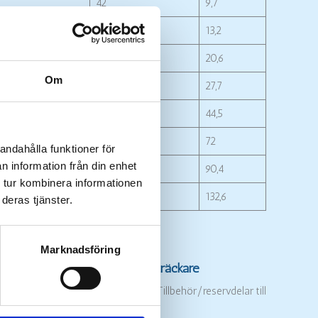
42
9,7
48
13,2
56
20,6
Om
64
27,7
72
44,5
80
72
andahålla funktioner för
n information från din enhet
90
90,4
 tur kombinera informationen
100
132,6
deras tjänster.
Marknadsföring
drauliska skruvspännare/bultsträckare
liska skruvspännare/bultsträckare Tillbehör/reservdelar till
er, tätningar ...