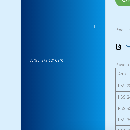
Kon
Produkt
Po
Hydrauliska spridare
Powerto
Artik
HBS 2
HBS 2
HBS 3
HBS 3