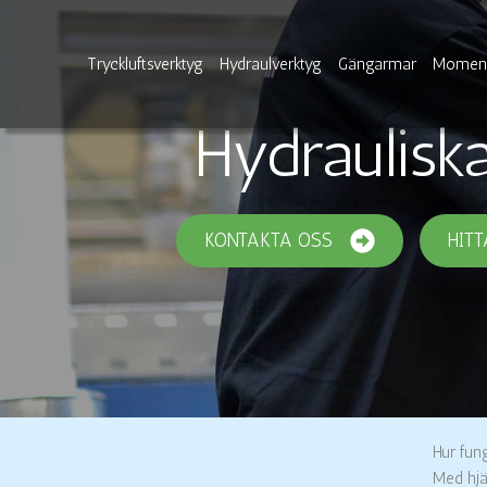
Hoppa
till
innehåll
Tryckluftsverktyg
Hydraulverktyg
Gängarmar
Moment
Hydraulisk
KONTAKTA OSS
HITT
Hur fun
Med hjä