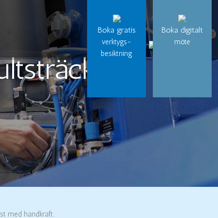
Boka gratis
Boka digitalt
verktygs-
möte
besiktning
ltsträckare
ast med handkraft.