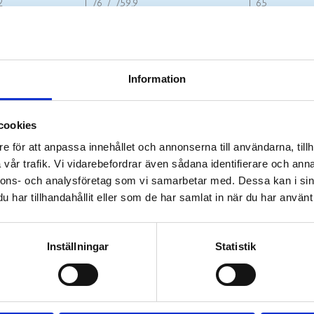
2
76 / 759,9
65
8
90 / 903,2
75
6
132 / 1319,5
85
Information
4
180 / 1796,6
95
2
226 / 2262
105
cookies
0
290 / 2898,1
115
e för att anpassa innehållet och annonserna till användarna, tillh
vår trafik. Vi vidarebefordrar även sådana identifierare och anna
0
361 / 3612,8
130
nnons- och analysföretag som vi samarbetar med. Dessa kan i sin
00
440 / 4406,1
145
har tillhandahållit eller som de har samlat in när du har använt 
dat värde, se kN för exakt värde
Inställningar
Statistik
er i denna kategori:
Tillbehör/reservdelar Hy
Tillbehör/reservdelar Hydrau
skruvspännarna är extra insats