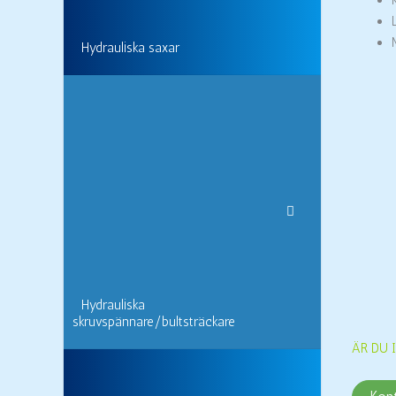
Hydrauliska saxar
Hydrauliska
skruvspännare/bultsträckare
ÄR DU 