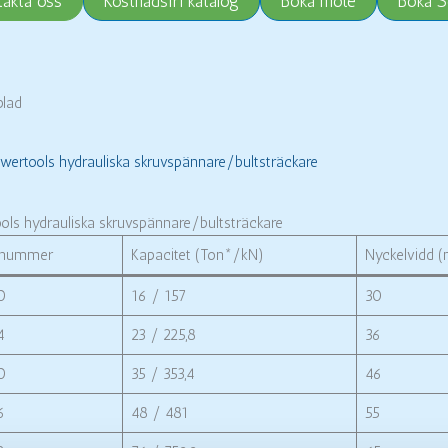
takta oss
Kostnadsfri katalog
Boka möte
Boka S
blad
wertools hydrauliska skruvspännare/bultsträckare
ols hydrauliska skruvspännare/bultsträckare
elnummer
Kapacitet (Ton*/kN)
Nyckelvidd 
0
16 / 157
30
4
23 / 225,8
36
0
35 / 353,4
46
6
48 / 481
55