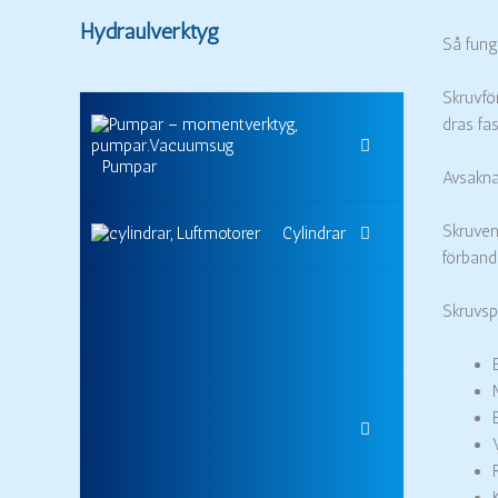
Hydraulverktyg
Så fung
Skruvfö
dras fa
Pumpar
Avsaknad
Skruven
Cylindrar
förband
Skruvsp