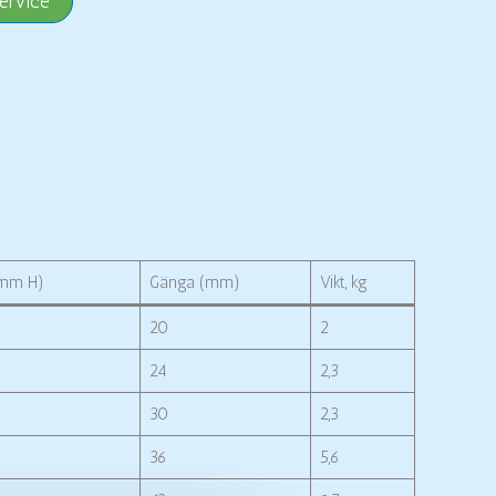
ervice
(mm H)
Gänga (mm)
Vikt, kg
20
2
24
2,3
30
2,3
36
5,6