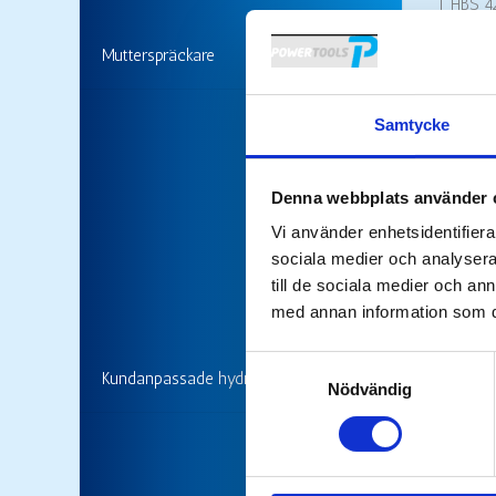
HBS 4
HBS 4
Mutterspräckare
HBS 5
Samtycke
HBS 6
HBS 7
Denna webbplats använder 
HBS 8
Vi använder enhetsidentifierar
sociala medier och analysera 
HBS 9
till de sociala medier och a
HBS 1
med annan information som du 
* Avrun
Samtyckesval
Kundanpassade hydraulverktyg
Nödvändig
Produkt