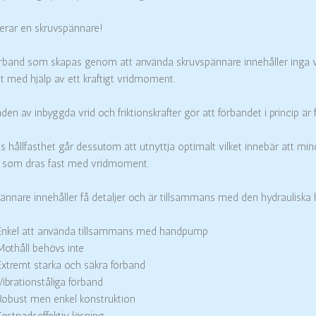
erar en skruvspännare!
rband som skapas genom att använda skruvspännare innehåller inga vrid e
st med hjälp av ett kraftigt vridmoment.
en av inbyggda vrid och friktionskrafter gör att förbandet i princip är fu
s hållfasthet går dessutom att utnyttja optimalt vilket innebär att mi
 som dras fast med vridmoment.
ännare innehåller få detaljer och är tillsammans med den hydraulisk
Enkel att använda tillsammans med handpump
Mothåll behövs inte
Extremt starka och säkra förband
Vibrationståliga förband
Robust men enkel konstruktion
Kostnadseffektiv lösning