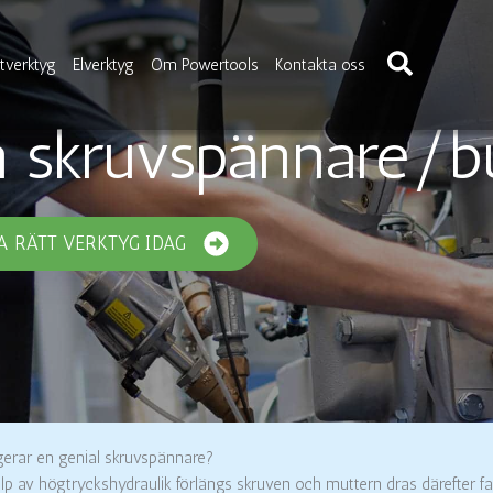
Sök
verktyg
Elverktyg
Om Powertools
Kontakta oss
a skruvspännare/bu
A RÄTT VERKTYG IDAG
gerar en genial skruvspännare?
lp av högtryckshydraulik förlängs skruven och muttern dras därefter f