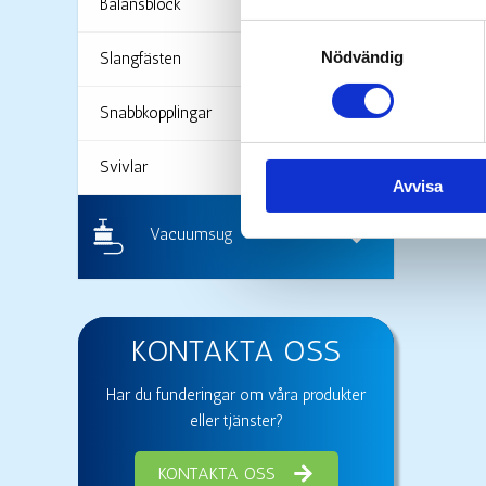
Balansblock
Samtyckesval
Nödvändig
Slangfästen
Snabbkopplingar
Svivlar
Avvisa
Vacuumsug
KONTAKTA OSS
Har du funderingar om våra produkter
eller tjänster?
KONTAKTA OSS