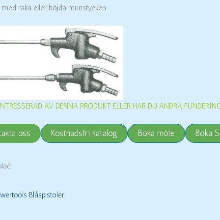
s med raka eller böjda munstycken.
INTRESSERAD AV DENNA PRODUKT ELLER HAR DU ANDRA FUNDERIN
takta oss
Kostnadsfri katalog
Boka möte
Boka S
blad
wertools Blåspistoler