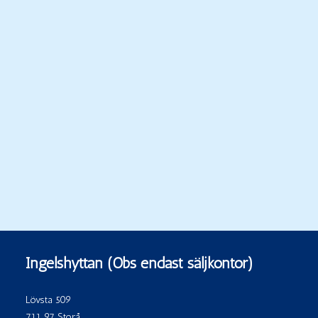
Ingelshyttan (Obs endast säljkontor)
Lövsta 509
711 97 Storå