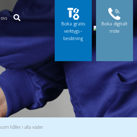
Sök
 oss
Boka gratis
Boka digitalt
verktygs-
möte
besiktning
som håller i alla väder.