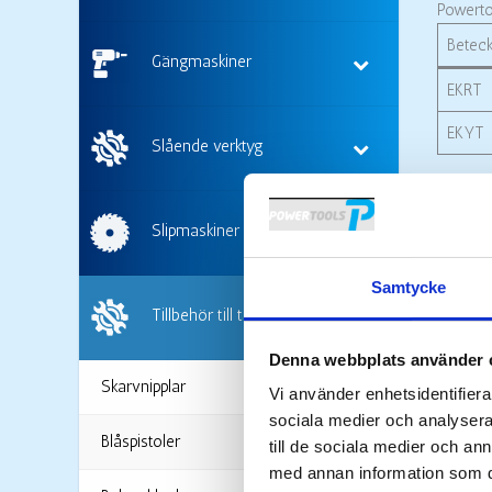
Powerto
Betec
Gängmaskiner
EKRT
EKYT
Slående verktyg
Slipmaskiner
Samtycke
Tillbehör till tryckluftsverktyg
Denna webbplats använder 
Skarvnipplar
Vi använder enhetsidentifierar
sociala medier och analysera 
Blåspistoler
till de sociala medier och a
med annan information som du 