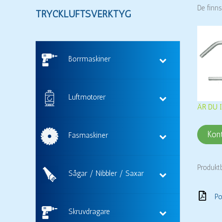
De finn
TRYCKLUFTSVERKTYG
Borrmaskiner
Luftmotorer
ÄR DU 
Kon
Fasmaskiner
Produkt
Sågar / Nibbler / Saxar
Po
Skruvdragare