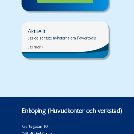
Aktuellt
Läs de senaste nyheterna om Powertools
Läs mer >
Enköping (Huvudkontor och verkstad)
Kvartsgatan 10
749 40 Enköping