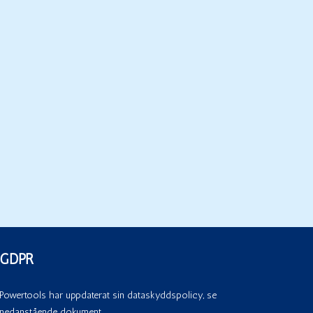
GDPR
Powertools har uppdaterat sin dataskyddspolicy, se
nedanstående dokument