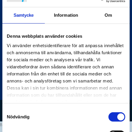
Powertools har uppdaterat sin dataskyddspolicy, se nedanstående
dokument
Samtycke
Information
Om
Powertools_dataskyddspolicy
Powertools_cookieavtal
Denna webbplats använder cookies
Nyhetsbrev
Vi använder enhetsidentifierare för att anpassa innehållet
och annonserna till användarna, tillhandahålla funktioner
E-
för sociala medier och analysera vår trafik. Vi
post
vidarebefordrar även sådana identifierare och annan
information från din enhet till de sociala medier och
annons- och analysföretag som vi samarbetar med.
Dessa kan i sin tur kombinera informationen med annan
information som du har tillhandahållit eller som de har
samlat in när du har använt deras tjänster.
© 2026 powertools. All Rights Reserved.
Samtyckesval
Nödvändig
Boka service