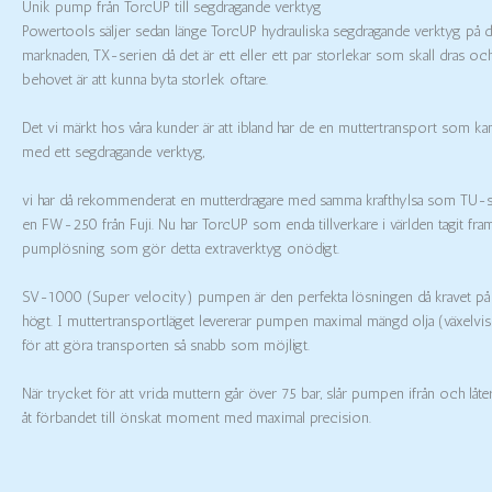
Unik pump från TorcUP till segdragande verktyg
Powertools säljer sedan länge TorcUP hydrauliska segdragande verktyg på 
marknaden, TX-serien då det är ett eller ett par storlekar som skall dras o
behovet är att kunna byta storlek oftare.
Det vi märkt hos våra kunder är att ibland har de en muttertransport som ka
med ett segdragande verktyg,
vi har då rekommenderat en mutterdragare med samma krafthylsa som TU-ser
en FW-250 från Fuji. Nu har TorcUP som enda tillverkare i världen tagit fra
pumplösning som gör detta extraverktyg onödigt.
SV-1000 (Super velocity) pumpen är den perfekta lösningen då kravet på p
högt. I muttertransportläget levererar pumpen maximal mängd olja (växelvis
för att göra transporten så snabb som möjligt.
När trycket för att vrida muttern går över 75 bar, slår pumpen ifrån och låt
åt förbandet till önskat moment med maximal precision.