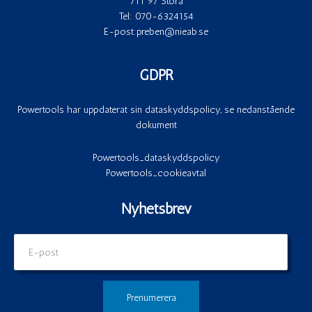
711 97 Storå
Tel:
070-6324154
E-post:
preben@nieab.se
GDPR
Powertools har uppdaterat sin dataskyddspolicy, se nedanstående
dokument
Powertools_dataskyddspolicy
Powertools_cookieavtal
Nyhetsbrev
E-
post