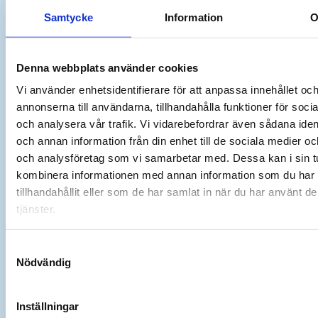
Samtycke
Information
Flöde
Flöde
Artikel
Tankvolym,
Längd
Bre
Fjärrkontroll
lågtryck,
högtryck,
Nr
liter
A
B
liter/min
liter/min
Denna webbplats använder cookies
Vi använder enhetsidentifierare för att anpassa innehållet oc
EP-
3,8
Ja
9,1
0,75
333
20
annonserna till användarna, tillhandahålla funktioner för soci
500
och analysera vår trafik. Vi vidarebefordrar även sådana ident
EP-
5,7
Ja
9,4
0,9
385
22
och annan information från din enhet till de sociala medier o
1000
och analysföretag som vi samarbetar med. Dessa kan i sin t
EP-
kombinera informationen med annan information som du har
1000-
9,5
Ja
9,4
0,9
431
24
tillhandahållit eller som de har samlat in när du har använt d
Q
tjänster.
AP-
7,6
Ja
12
0,9
310
31
1000
Samtyckesval
Nödvändig
AP-
1000-
9,5
Ja
11
1
360
24
P
Inställningar