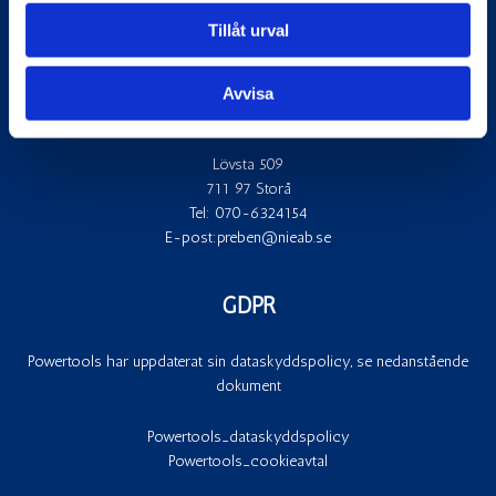
Tel:
0171 – 663 000
Tillåt urval
E-post:
powertools@powertools.se
Avvisa
Ingelshyttan (Obs endast säljkontor)
Lövsta 509
711 97 Storå
Tel:
070-6324154
E-post:
preben@nieab.se
GDPR
Powertools har uppdaterat sin dataskyddspolicy, se nedanstående
dokument
Powertools_dataskyddspolicy
Powertools_cookieavtal