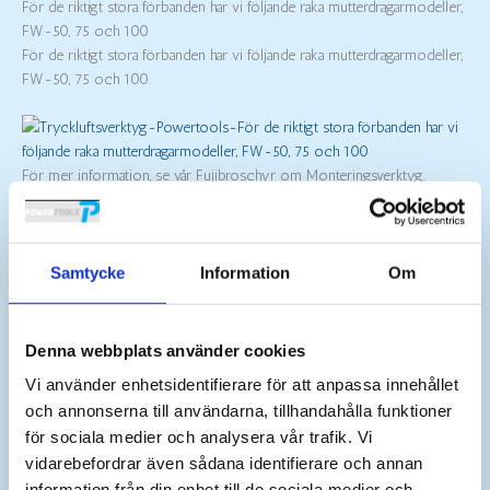
För de riktigt stora förbanden har vi följande raka mutterdragarmodeller,
FW-50, 75 och 100
För de riktigt stora förbanden har vi följande raka mutterdragarmodeller,
FW-50, 75 och 100.
För mer information, se vår Fujibroschyr om Monteringsverktyg.
ÄR DU INTRESSERAD AV DENNA PRODUKT ELLER HAR DU ANDRA
FUNDERINGAR?
Samtycke
Information
Om
Kontakta oss
Kostnadsfri katalog
Denna webbplats använder cookies
Vi använder enhetsidentifierare för att anpassa innehållet
Boka möte
och annonserna till användarna, tillhandahålla funktioner
Boka Service
för sociala medier och analysera vår trafik. Vi
vidarebefordrar även sådana identifierare och annan
information från din enhet till de sociala medier och