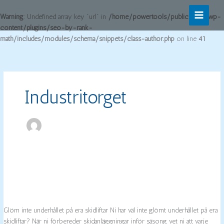
Warning
: Undefined array key "url" in
/home/powertools/public_html/wp-
content/plugins/seo-by-rank-
math/includes/modules/schema/snippets/class-author.php
on line
41
Hoppa
till
innehåll
Industritorget
Glöm inte underhållet på era skidliftar Ni har väl inte glömt underhållet på era
skidliftar? När ni förbereder skidanläggningar inför säsong vet ni att varje