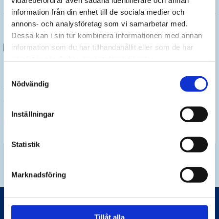
vidarebefordrar även sådana identifierare och annan
är
information från din enhet till de sociala medier och
en
annons- och analysföretag som vi samarbetar med.
slagskruvdragare
Dessa kan i sin tur kombinera informationen med annan
information som du har tillhandahållit eller som de har
samlat in när du har använt deras tjänster.
Momentverktyg för sommarens underhåll
Samtyckesval
Nödvändig
Vill du veta vilka momentdragare ni behöver för sommarens underhåll? Läs
vår artikel om just detta…
Inställningar
Momentverktyg
Läs mer »
för
sommarens
Statistik
underhåll
Marknadsföring
Enköping (Huvudkontor och verkstad)
Tillåt alla