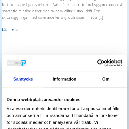
bult och varje lager spelar roll. Vår erfarenhet är att förebyggande underhåll
sparar tid, minskar risker och håller skidliftar i stabil drift. För
skidanläggningar med varierande terräng och väder innebär […]
Läs mer »
Vad är en slagskruvdragare
Samtycke
Information
Om
En slagskruvdragare är ett elektriskt verktyg som kombinerar rotation med
slagrörelser i den roterande riktningen för att driva i eller lossa skruvar i
Denna webbplats använder cookies
hårda material som trä, metall eller konstruktionsvirke. Tekniken låter
verktyget slå med upprepade, små, snabba slag samtidigt som rotation sker –
Vi använder enhetsidentifierare för att anpassa innehållet
detta gör att vridmomentet blir betydligt högre än hos en vanlig
och annonserna till användarna, tillhandahålla funktioner
för sociala medier och analysera vår trafik. Vi
Vad
Läs mer »