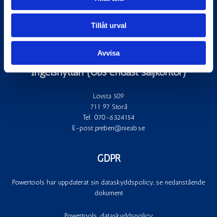
Kvartsgatan 10
749 40 Enköping
Tillåt urval
Tel:
0171 – 663 000
E-post:
powertools@powertools.se
Avvisa
Ingelshyttan (Obs endast säljkontor)
Lövsta 509
711 97 Storå
Tel:
070-6324154
E-post:
preben@nieab.se
GDPR
Powertools har uppdaterat sin dataskyddspolicy, se nedanstående
dokument
Powertools_dataskyddspolicy