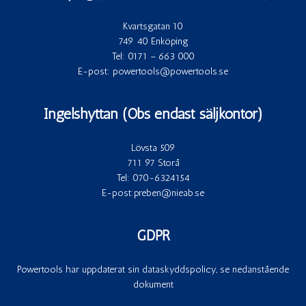
Kvartsgatan 10
749 40 Enköping
Tel:
0171 – 663 000
E-post:
powertools@powertools.se
Ingelshyttan (Obs endast säljkontor)
Lövsta 509
711 97 Storå
Tel:
070-6324154
E-post:
preben@nieab.se
GDPR
Powertools har uppdaterat sin dataskyddspolicy, se nedanstående
dokument