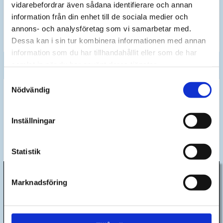
vidarebefordrar även sådana identifierare och annan
information från din enhet till de sociala medier och
Varmt välkommen att kontakta oss på Powertools när du behöver en
annons- och analysföretag som vi samarbetar med.
samarbetspartner som
kan
verktygen, som behövs för att utföra ett
effektivt tågunderhåll!
Dessa kan i sin tur kombinera informationen med annan
information som du har tillhandahållit eller som de har
samlat in när du har använt deras tjänster.
Samtyckesval
Nödvändig
Inställningar
Statistik
Marknadsföring
Kontakta oss
Har du funderingar om våra produkter eller tjänster?