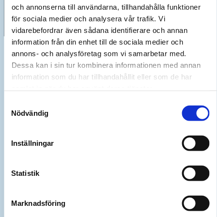
och annonserna till användarna, tillhandahålla funktioner
© 2026 powertools. All Rights Reserved.
för sociala medier och analysera vår trafik. Vi
vidarebefordrar även sådana identifierare och annan
information från din enhet till de sociala medier och
Boka service
annons- och analysföretag som vi samarbetar med.
Dessa kan i sin tur kombinera informationen med annan
Fyll i formuläret nedan så kontaktar vi dig för att boka in en tid för
information som du har tillhandahållit eller som de har
möte.
samlat in när du har använt deras tjänster.
Namn
Samtyckesval
Nödvändig
Inställningar
E-post
Statistik
Tel
Marknadsföring