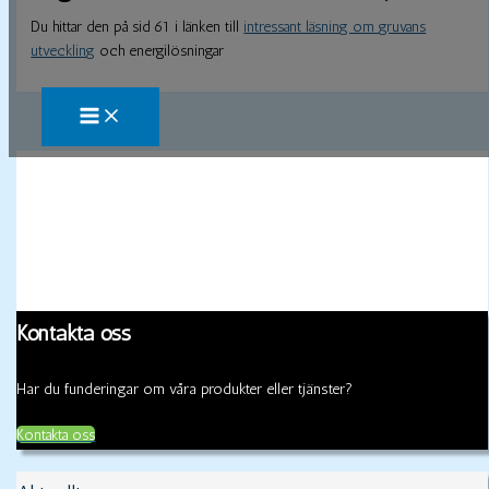
Du hittar den på sid 61 i länken till
intressant läsning om gruvans
utveckling
och energilösningar
Kontakta oss
Har du funderingar om våra produkter eller tjänster?
Kontakta oss