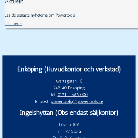
Aktuellt
Läs de senaste nyheterna om Powertools
Läs mer >
Enköping (Huvudkontor och verkstad)
Kvartsgatan 10
749 40 Enköping
Tel:
0171 – 663 000
E-post:
powertools@powertools.se
Ingelshyttan (Obs endast säljkontor)
Lövsta 509
711 97 Storå