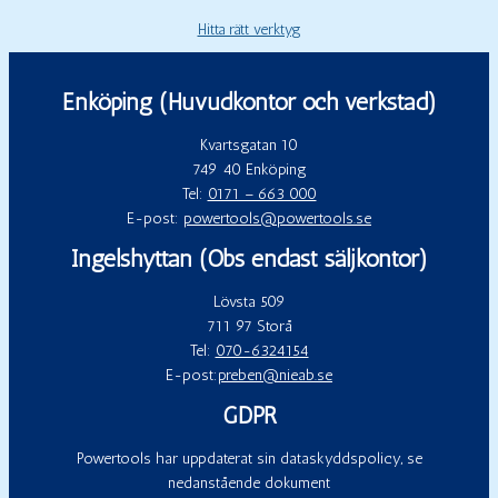
Hitta rätt verktyg
Enköping (Huvudkontor och verkstad)
Kvartsgatan 10
749 40 Enköping
Tel:
0171 – 663 000
E-post:
powertools@powertools.se
Ingelshyttan (Obs endast säljkontor)
Lövsta 509
711 97 Storå
Tel:
070-6324154
E-post:
preben@nieab.se
GDPR
Powertools har uppdaterat sin dataskyddspolicy, se
nedanstående dokument