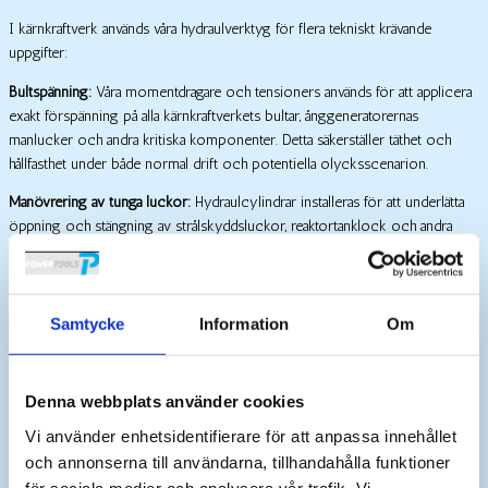
I kärnkraftverk används våra hydraulverktyg för flera tekniskt krävande
uppgifter:
Bultspänning:
Våra momentdragare och tensioners används för att applicera
exakt förspänning på alla kärnkraftverkets bultar, ånggeneratorernas
manlucker och andra kritiska komponenter. Detta säkerställer täthet och
hållfasthet under både normal drift och potentiella olycksscenarion.
Manövrering av tunga luckor:
Hydraulcylindrar installeras för att underlätta
öppning och stängning av strålskyddsluckor, reaktortanklock och andra
tunga barriärer. Dessa system är ofta integrerade med säkerhetsförreglingar
för att förhindra oavsiktlig öppning under farliga förhållanden.
Metallklippning:
I underhålls- och avvecklingsscenarier används
Samtycke
Information
Om
specialiserade hydrauliska klippverktyg för att skära genom metallstrukturer,
rörledningar och andra komponenter. Dessa verktyg är särskilt värdefulla i
miljöer där gnistor och damm från konventionella skärmetoder skulle
Denna webbplats använder cookies
utgöra en säkerhetsrisk.
Vi använder enhetsidentifierare för att anpassa innehållet
Kompaktering:
Hydraulcylindrar med speciella dimensioneringskrav används
och annonserna till användarna, tillhandahålla funktioner
för att kompaktera låg och medelaktivt material så att de kan förvaras till en
för sociala medier och analysera vår trafik. Vi