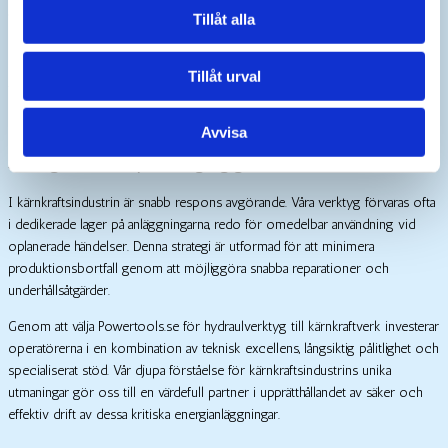
tecken på skador eller läckage. Våra slangar uppfyller eller överträffar
Tillåt alla
SAE J517 100R2AT-standarden för extra hållbarhet i krävande miljöer.
Tillåt urval
Även om mängden förbrukningsmaterial är begränsat, är det viktigt att ha
kritiska reservdelar som tätningssatser och slangar i lager för att minimera
potentiella driftstopp.
Avvisa
Strategisk beredskap och tillgänglighet
I kärnkraftsindustrin är snabb respons avgörande. Våra verktyg förvaras ofta
i dedikerade lager på anläggningarna, redo för omedelbar användning vid
oplanerade händelser. Denna strategi är utformad för att minimera
produktionsbortfall genom att möjliggöra snabba reparationer och
underhållsåtgärder.
Genom att välja Powertools.se för hydraulverktyg till kärnkraftverk investerar
operatörerna i en kombination av teknisk excellens, långsiktig pålitlighet och
specialiserat stöd. Vår djupa förståelse för kärnkraftsindustrins unika
utmaningar gör oss till en värdefull partner i upprätthållandet av säker och
effektiv drift av dessa kritiska energianläggningar.