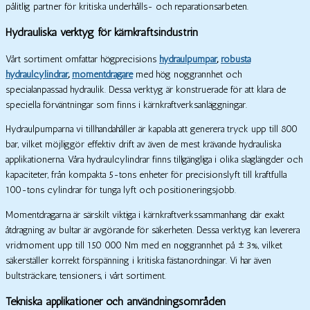
pålitlig partner för kritiska underhålls- och reparationsarbeten.
Hydrauliska verktyg för kärnkraftsindustrin
Vårt sortiment omfattar högprecisions
hydraulpumpar
,
robusta
hydraulcylindrar
,
momentdragare
med hög noggrannhet och
specialanpassad hydraulik. Dessa verktyg är konstruerade för att klara de
speciella förväntningar som finns i kärnkraftverksanläggningar.
Hydraulpumparna vi tillhandahåller är kapabla att generera tryck upp till 800
bar, vilket möjliggör effektiv drift av även de mest krävande hydrauliska
applikationerna. Våra hydraulcylindrar finns tillgängliga i olika slaglängder och
kapaciteter, från kompakta 5-tons enheter för precisionslyft till kraftfulla
100-tons cylindrar för tunga lyft och positioneringsjobb.
Momentdragarna är särskilt viktiga i kärnkraftverkssammanhang där exakt
åtdragning av bultar är avgörande för säkerheten. Dessa verktyg kan leverera
vridmoment upp till 150 000 Nm med en noggrannhet på ±3%, vilket
säkerställer korrekt förspänning i kritiska fästanordningar. Vi har även
bultsträckare, tensioners, i vårt sortiment.
Tekniska applikationer och användningsområden