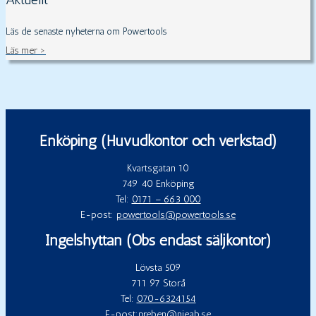
Läs de senaste nyheterna om Powertools
Läs mer >
Enköping (Huvudkontor och verkstad)
Kvartsgatan 10
749 40 Enköping
Tel:
0171 – 663 000
E-post:
powertools@powertools.se
Ingelshyttan (Obs endast säljkontor)
Lövsta 509
711 97 Storå
Tel:
070-6324154
E-post:
preben@nieab.se