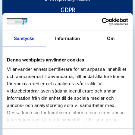
GDPR
Powertools har uppdaterat sin dataskyddspolicy, se
nedanstående dokument
Samtycke
Information
Om
Powertools_dataskyddspolicy
Powertools_cookieavtal
Nyhetsbrev
Denna webbplats använder cookies
Vi använder enhetsidentifierare för att anpassa innehållet
E-
post
och annonserna till användarna, tillhandahålla funktioner
för sociala medier och analysera vår trafik. Vi
vidarebefordrar även sådana identifierare och annan
information från din enhet till de sociala medier och
annons- och analysföretag som vi samarbetar med.
Dessa kan i sin tur kombinera informationen med annan
information som du har tillhandahållit eller som de har
© 2026 powertools. All Rights Reserved.
samlat in när du har använt deras tjänster.