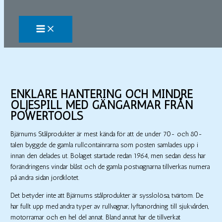
Hoppa
till
innehåll
ENKLARE HANTERING OCH MINDRE
OLJESPILL MED GÄNGARMAR FRÅN
POWERTOOLS
Bjärnums Stålprodukter är mest kända för att de under 70- och 80-
talen byggde de gamla rullcontainrarna som posten samlades upp i
innan den delades ut. Bolaget startade redan 1964, men sedan dess har
förändringens vindar blåst och de gamla postvagnarna tillverkas numera
på andra sidan jordklotet.
Det betyder inte att Bjärnums stålprodukter är sysslolösa, tvärtom. De
har fullt upp med andra typer av rullvagnar, lyftanordning till sjukvården,
motorramar och en hel del annat. Bland annat har de tillverkat